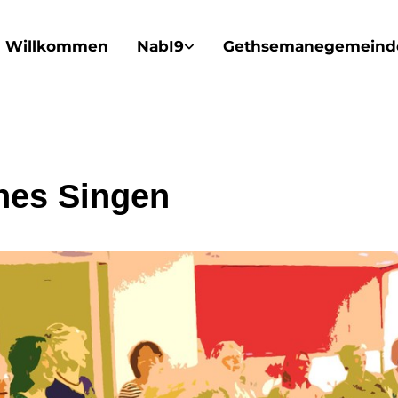
Willkommen
NabI9
Gethsemanegemeind
nes Singen