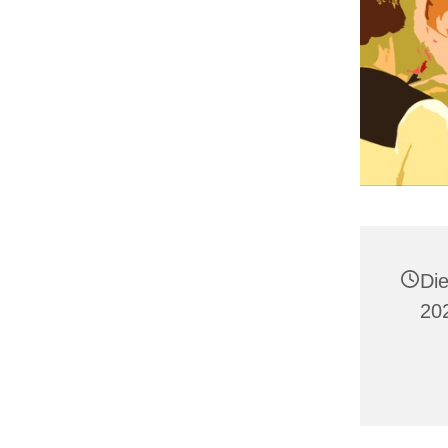
Di
202