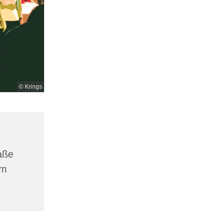
© Krings
aße
am