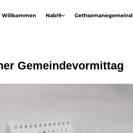
Willkommen
NabI9
Gethsemanegemeind
ner Gemeindevormittag