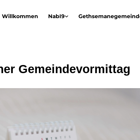
Willkommen
NabI9
Gethsemanegemeind
ner Gemeindevormittag