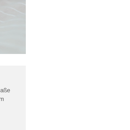
raße
am