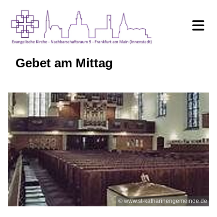
Gebet am Mittag
© www.st-katharinengemeinde.de