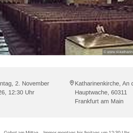
© www.st-kathari
ntag, 2. November
Katharinenkirche, An 
26, 12:30 Uhr
Hauptwache, 60311
Frankfurt am Main
Gebet am Mittag – Immer montags bis freitags um 12:30 Uhr