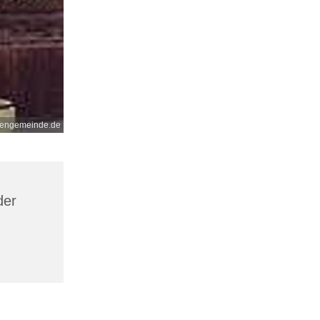
nengemeinde.de
der