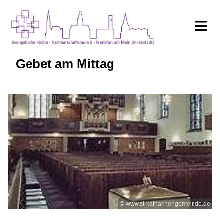
Gebet am Mittag
© www.st-katharinengemeinde.de