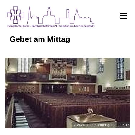
Gebet am Mittag
© www.st-katharinengemeinde.de