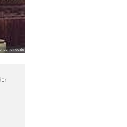
nengemeinde.de
der