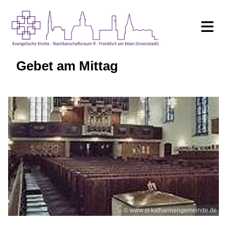
Gebet am Mittag
© www.st-katharinengemeinde.de