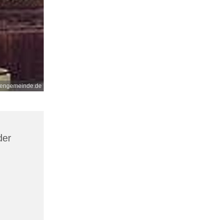
nengemeinde.de
der