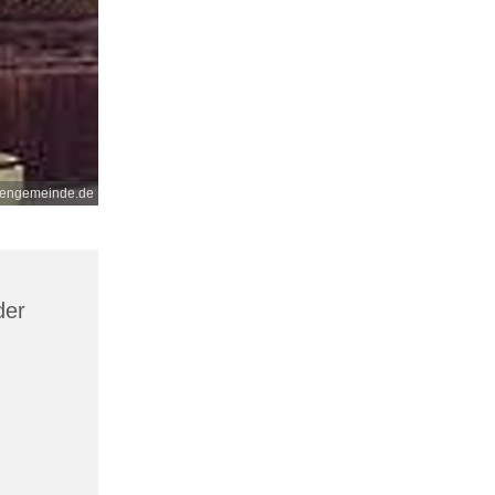
nengemeinde.de
der