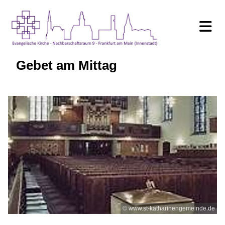
Gebet am Mittag
© www.st-katharinengemeinde.de