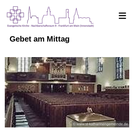
Gebet am Mittag
© www.st-katharinengemeinde.de