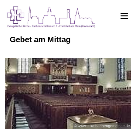
Gebet am Mittag
© www.st-katharinengemeinde.de