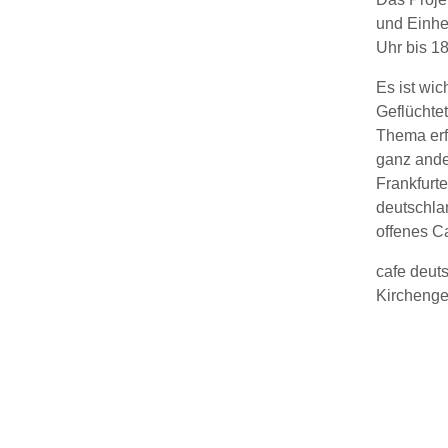
und Einhe
Uhr bis 18
Es ist wic
Geflüchte
Thema erfä
ganz ander
Frankfurt
deutschlan
offenes C
cafe deuts
Kirchenge