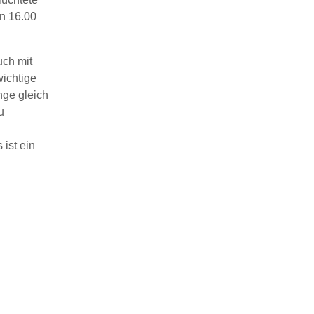
n 16.00
uch mit
wichtige
nge gleich
u
ist ein