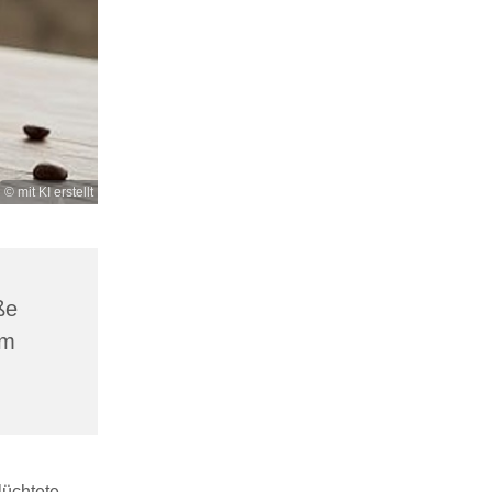
© mit KI erstellt
ße
am
lüchtete