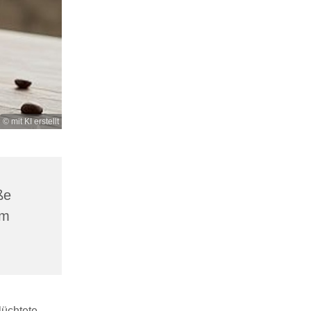
© mit KI erstellt
ße
am
lüchtete