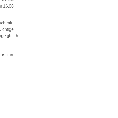
n 16.00
uch mit
wichtige
nge gleich
u
ist ein