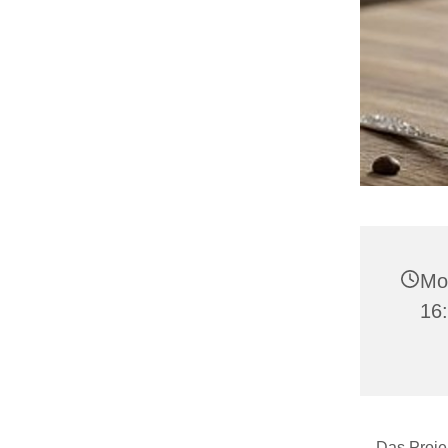
Mon
16
Das Projek