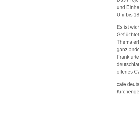
und Einhe
Uhr bis 18
Es ist wic
Geflüchte
Thema erfä
ganz ander
Frankfurt
deutschlan
offenes C
cafe deuts
Kirchenge