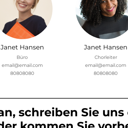
Janet Hansen
Janet Hansen
Büro
Chorleiter
email@email.com
email@email.com
80808080
80808080
an, schreiben Sie uns
der kommen Sie vorbe