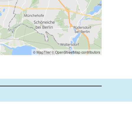
© MapTiler
© OpenStreetMap contributors