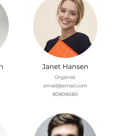
n
Janet Hansen
Organist
email@email.com
80808080