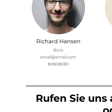
Richard Hansen
Büro
email@email.com
80808080
Rufen Sie uns 
o