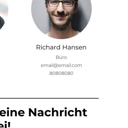
Richard Hansen
Büro
email@email.com
80808080
 eine Nachricht
i!