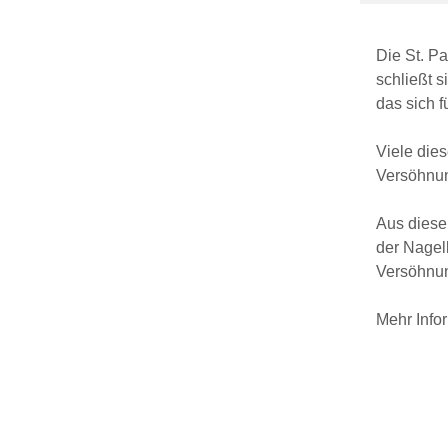
Die St. P
schließt s
das sich f
Viele die
Versöhnu
Aus diesem
der Nagel
Versöhnun
Mehr Info