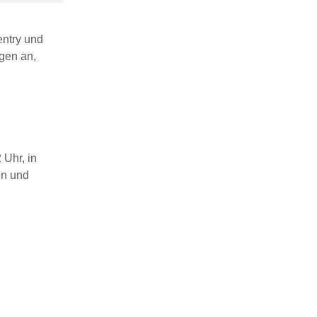
entry und
gen an,
 Uhr, in
en und