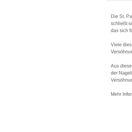
Die St. P
schließt s
das sich f
Viele die
Versöhnu
Aus diesem
der Nagel
Versöhnun
Mehr Info