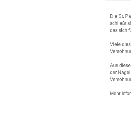
Die St. P
schließt s
das sich f
Viele die
Versöhnu
Aus diesem
der Nagel
Versöhnun
Mehr Info