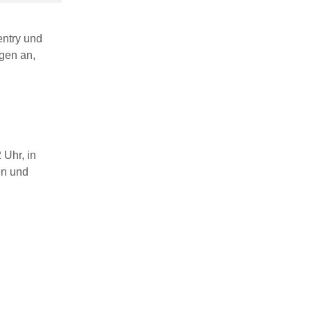
entry und
gen an,
 Uhr, in
en und