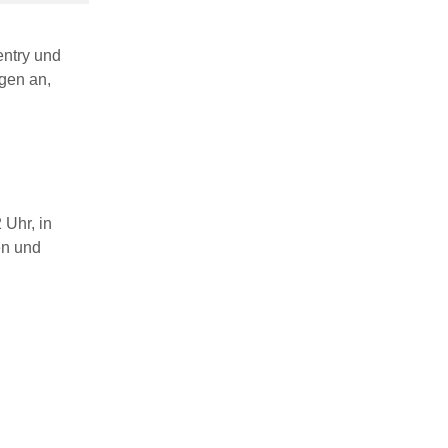
entry und
gen an,
 Uhr, in
en und