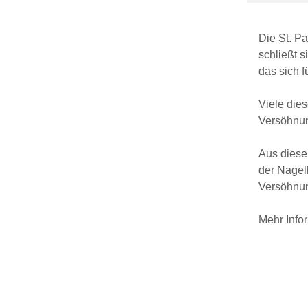
Die St. P
schließt s
das sich f
Viele die
Versöhnu
Aus diesem
der Nagel
Versöhnun
Mehr Info