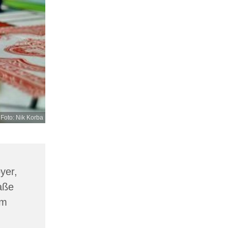
Foto: Nik Korba
yer,
aße
am