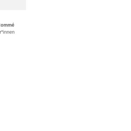
n Rommé
r*innen