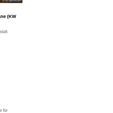
© KI generiert
ane (KW
tatt:
r für