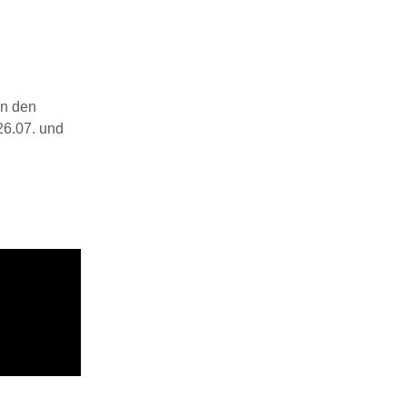
in den
26.07. und