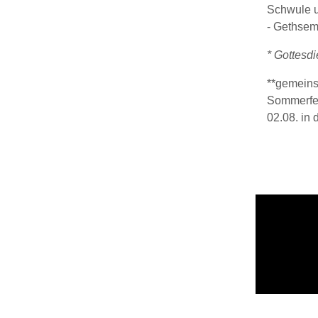
Schwule u
- Gethsem
* Gottesd
**gemeins
Sommerferi
02.08. in