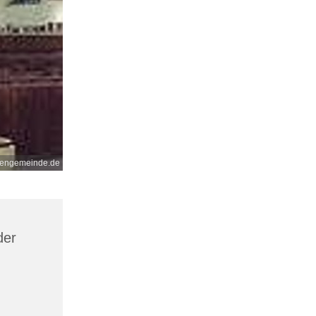
nengemeinde.de
der