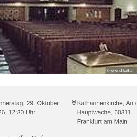
© www.st-kathari
nnerstag, 29. Oktober
Katharinenkirche, An 
26, 12:30 Uhr
Hauptwache, 60311
Frankfurt am Main