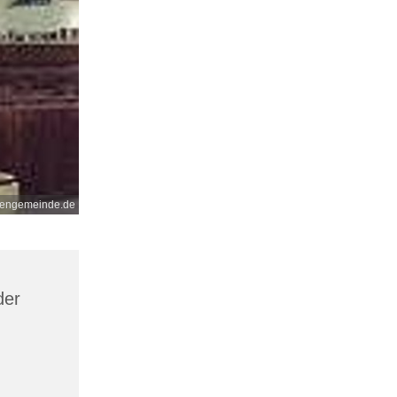
nengemeinde.de
der