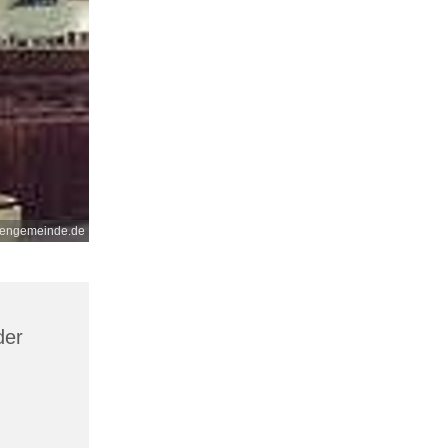
nengemeinde.de
der