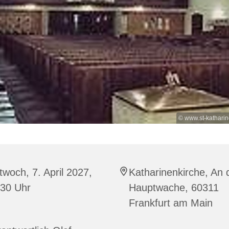
© www.st-kathari
twoch, 7. April 2027,
Katharinenkirche, An 
:30 Uhr
Hauptwache, 60311
Frankfurt am Main