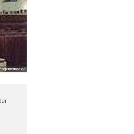
nengemeinde.de
der