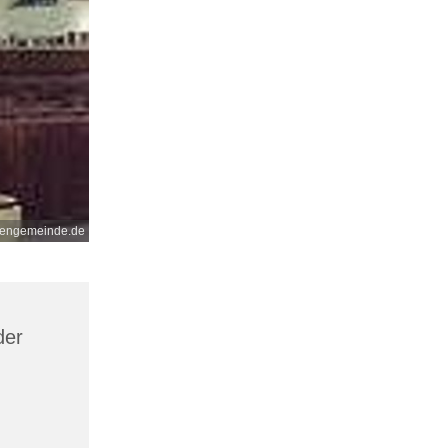
nengemeinde.de
der