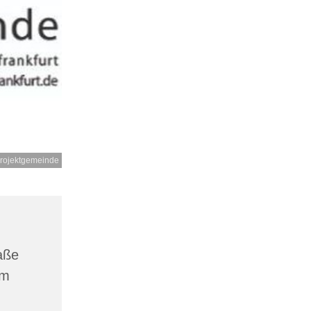
rojektgemeinde
aße
am