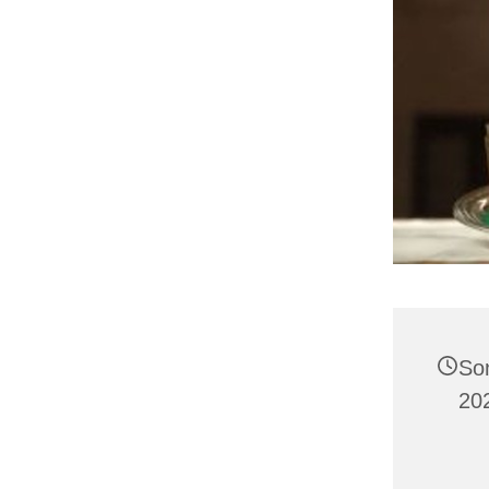
So
20